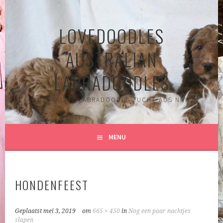
Spring
naar
LOVEDOODLES
inhoud
AUSTRALIAN
LABRADOODLES
AUSTRALIAN LABRADOODLE ZUCHT AUS NRW
MENU
HONDENFEEST
Geplaatst
mei 3, 2019
om
665 × 450
in
Nog een paar nachtjes
slapen