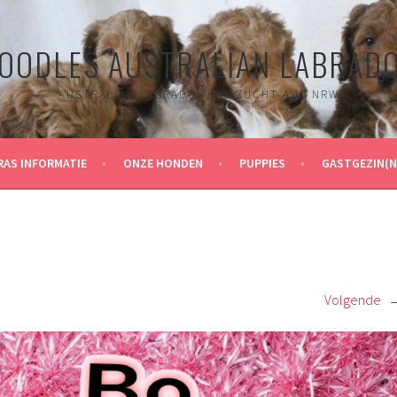
OODLES AUSTRALIAN LABRAD
AUSTRALIAN LABRADOODLE ZUCHT AUS NRW
RAS INFORMATIE
ONZE HONDEN
PUPPIES
GASTGEZIN(N
Volgende