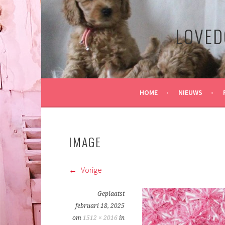
Spring
naar
LOVED
inhoud
HOME
NIEUWS
IMAGE
Vorige
Geplaatst
februari 18, 2025
om
1512 × 2016
in