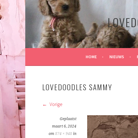
Spring
naar
LOVED
inhoud
HOME
NIEUWS
LOVEDOODLES SAMMY
Vorige
Geplaatst
maart 6, 2024
om
874 × 948
in