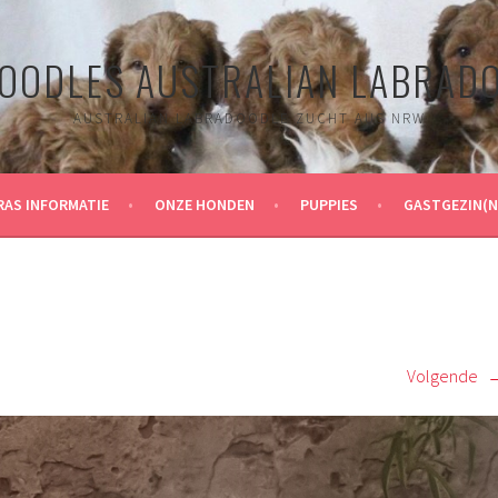
OODLES AUSTRALIAN LABRAD
AUSTRALIAN LABRADOODLE ZUCHT AUS NRW
RAS INFORMATIE
ONZE HONDEN
PUPPIES
GASTGEZIN(N
Volgende