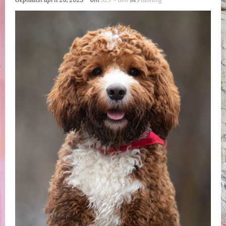
Geplaatst
april 26, 2023
om
525 × 800
in
Planning