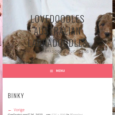
Spring
naar
LOVEDOODLES
inhoud
AUSTRALIAN
LABRADOODLES
AUSTRALIAN LABRADOODLE ZUCHT AUS NRW
MENU
BINKY
Vorige