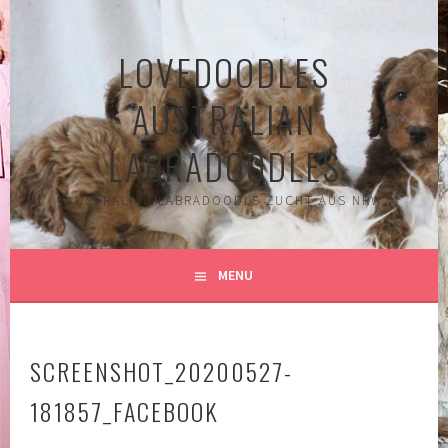
Spring
naar
LOVEDOODLES
inhoud
AUSTRALIAN
LABRADOODLES
AUSTRALIAN LABRADOODLE ZUCHT AUS NRW
MENU
SCREENSHOT_20200527-
181857_FACEBOOK