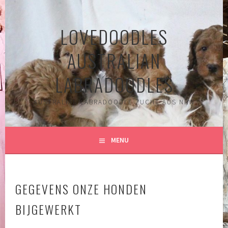
Spring
naar
LOVEDOODLES
inhoud
AUSTRALIAN
LABRADOODLES
AUSTRALIAN LABRADOODLE ZUCHT AUS NRW
MENU
GEGEVENS ONZE HONDEN
BIJGEWERKT