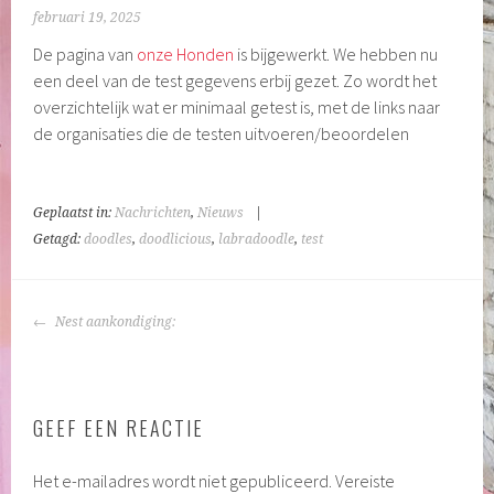
februari 19, 2025
De pagina van
onze Honden
is bijgewerkt. We hebben nu
een deel van de test gegevens erbij gezet. Zo wordt het
overzichtelijk wat er minimaal getest is, met de links naar
de organisaties die de testen uitvoeren/beoordelen
Geplaatst in:
Nachrichten
,
Nieuws
|
Getagd:
doodles
,
doodlicious
,
labradoodle
,
test
BERICHTNAVIGATIE
Nest aankondiging:
GEEF EEN REACTIE
Het e-mailadres wordt niet gepubliceerd.
Vereiste