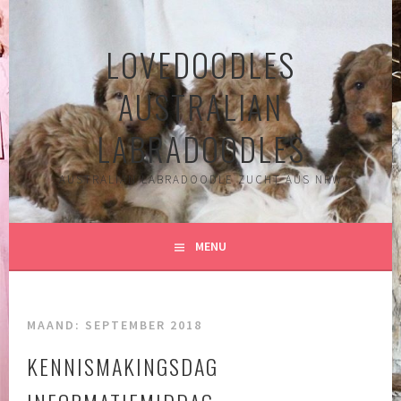
Spring
naar
LOVEDOODLES
inhoud
AUSTRALIAN
LABRADOODLES
AUSTRALIAN LABRADOODLE ZUCHT AUS NRW
MENU
MAAND:
SEPTEMBER 2018
KENNISMAKINGSDAG