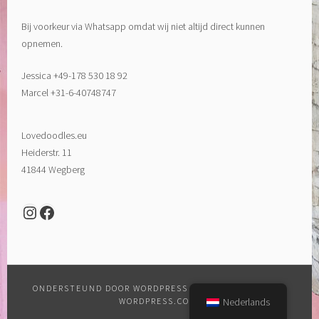
Bij voorkeur via Whatsapp omdat wij niet altijd direct kunnen
opnemen.
Jessica +49-178 530 18 92
Marcel +31-6-40748747
Lovedoodles.eu
Heiderstr. 11
41844 Wegberg
Instagram
Facebook
ONDERSTEUND DOOR WORDPRESS
|
THEMA: SELA DOOR
Nederlands
WORDPRESS.COM
.