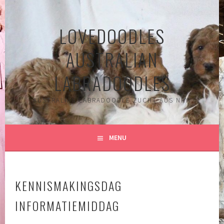
Spring
naar
LOVEDOODLES
inhoud
AUSTRALIAN
LABRADOODLES
AUSTRALIAN LABRADOODLE ZUCHT AUS NRW
MENU
KENNISMAKINGSDAG
INFORMATIEMIDDAG